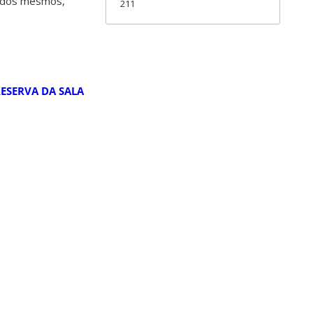
o dos mesmos,
211
ESERVA DA SALA