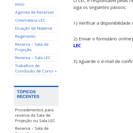
O LEC é responsável pelas 
Início
siga os seguintes passos:
Agenda de Reservas
Cinemateca LEC
1) Verificar a disponibilidad
Doação de Material
Regimento
2) Enviar o formulário
online
Reserva – Sala de
LEC
Projeção
Reserva – Sala LEC
3) Aguarde o
e-mail
de confi
Trabalhos de
Conclusão de Curso »
TÓPICOS
RECENTES
Procedimentos para
reserva da Sala de
Projeção ou Sala LEC
Reserva – Sala de