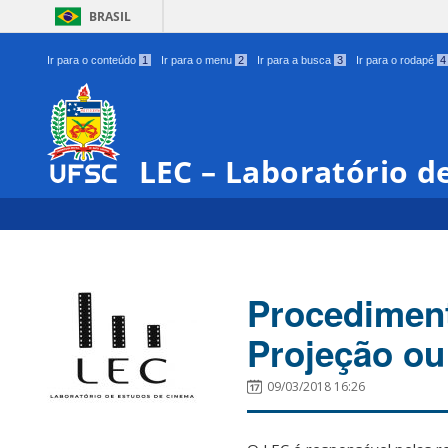
BRASIL
Ir para o conteúdo
1
Ir para o menu
2
Ir para a busca
3
Ir para o rodapé
4
LEC – Laboratório d
Procediment
Projeção ou
09/03/2018 16:26