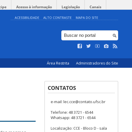
cipe
Acesso à informação
Legislação
Canais
ACESSIBILIDADE
ALTO CONTRASTE
MAPA DO SITE
Área Restrita
Administradores do Site
CONTATOS
e-mail: lec.cce@contato.ufsc.br
Telefone: 48 3721 - 6544
Whatsapp: 48 3721 - 6544
Localização: CCE - Bloco D - sala