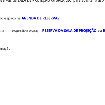
reservas da
SALA DE PROJEÇÃO
ou
SALA LEC,
para solicitar o us
e do espaço na
AGENDA DE RESERVAS
para o respectivo espaço.
RESERVA DA SALA DE PROJEÇÃO
ou
R
rmação.